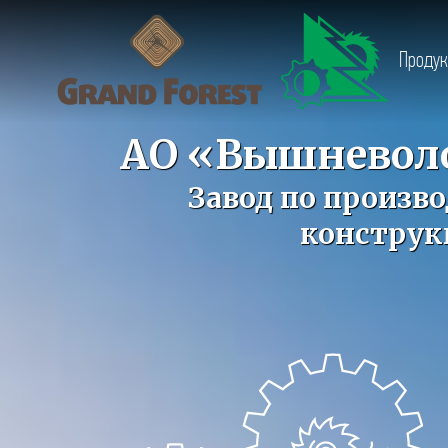
Проду
АО «Вышневол
Завод по произво
конструк